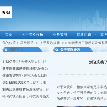
首页
关于星欧娱乐
业务范围
最新动态
联
你的位置：
星欧娱乐
>
关于星欧娱乐
> >
刘晓庆换了微卷短发像整
热点资讯
关于星欧娱乐
1.43亿美元! 火箭名宿去世, 职
刘晓庆换
业生涯薪水已全部捐献
防守巨擘遗憾离世, NBA传奇为
何令人难忘?
邀请赛-何小珂替补绝杀 U21国
足2-1越南U21
国足确认23人名单，伊万：带
对于刘晓庆，相信大家都是非常熟
着勇气力拼日本
刘晓庆换了微卷短发像整容，穿
女的角色，但不可置否的是，刘晓
搭时尚状态回春，科技美真强大
像是整容一般年轻，穿搭状态也大