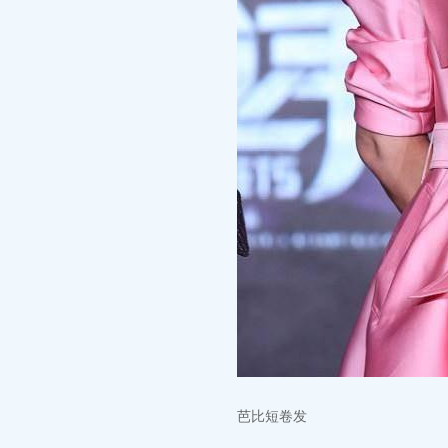
芭比短卷发