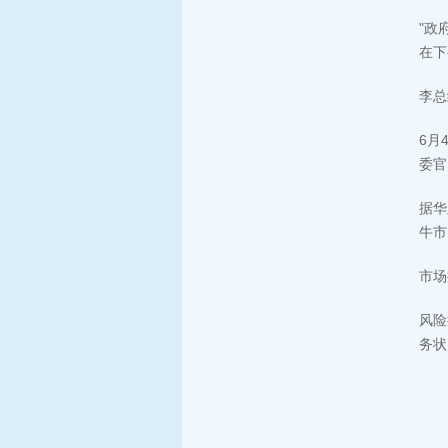
"政
在下
李总
6月
委官
据华
牛市
市场
风险
务状