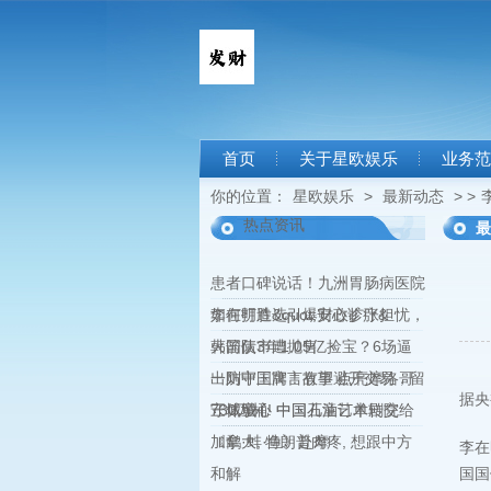
首页
关于星欧娱乐
业务范
你的位置：
星欧娱乐
>
最新动态
> >
热点资讯
最
患者口碑说话！九洲胃肠病医院
如何打造&quot;安心诊疗&
李在明胜选引爆财政扩张担忧，
韩国债市遭抛售
火箭队3年1.05亿捡宝？6场逼
出防守王牌！有望避开交易，留
一则中国寓言故事 点亮摩洛哥
据央
守休城
三城童心 中国儿童艺术剧院
730万桶! 中国石油订单转交给
《鹬·蚌·鱼》赴摩
加拿大, 特朗普肉疼, 想跟中方
李在
和解
国国