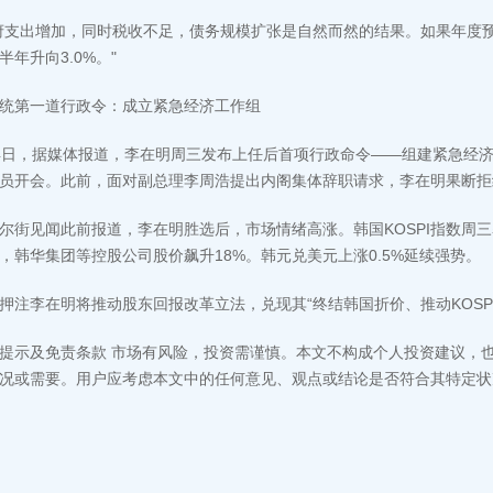
府支出增加，同时税收不足，债务规模扩张是自然而然的结果。如果年度预
半年升向3.0%。"
统第一道行政令：成立紧急经济工作组
4日，据媒体报道，李在明周三发布上任后首项行政命令——组建紧急经济
员开会。此前，面对副总理李周浩提出内阁集体辞职请求，李在明果断拒
尔街见闻此前报道，李在明胜选后，市场情绪高涨。韩国KOSPI指数周三暴
，韩华集团等控股公司股价飙升18%。韩元兑美元上涨0.5%延续强势。
押注李在明将推动股东回报改革立法，兑现其“终结韩国折价、推动KOSPI
提示及免责条款 市场有风险，投资需谨慎。本文不构成个人投资建议，
况或需要。用户应考虑本文中的任何意见、观点或结论是否符合其特定状