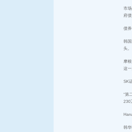
市场
府债
债券
韩国
头。
摩根
这一
SK
“第
23
Ha
韩华